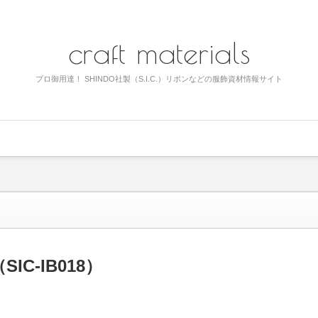
craft materials
プロ御用達！ SHINDO社製（S.I.C.）リボンなどの服飾資材情報サイト
C-IB018）