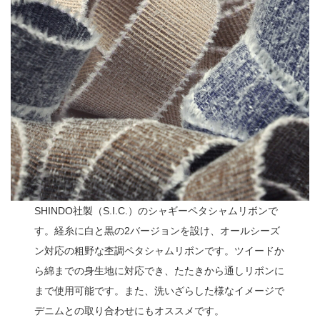
SHINDO社製（S.I.C.）のシャギーペタシャムリボンで
す。経糸に白と黒の2バージョンを設け、オールシーズ
ン対応の粗野な杢調ペタシャムリボンです。ツイードか
ら綿までの身生地に対応でき、たたきから通しリボンに
まで使用可能です。また、洗いざらした様なイメージで
デニムとの取り合わせにもオススメです。